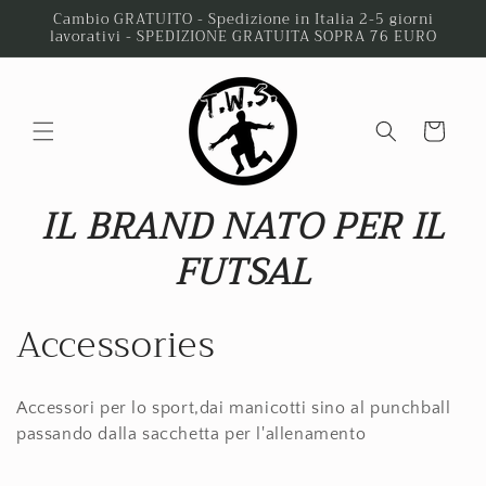
Skip to
Cambio GRATUITO - Spedizione in Italia 2-5 giorni
lavorativi - SPEDIZIONE GRATUITA SOPRA 76 EURO
content
Cart
IL BRAND NATO PER IL
FUTSAL
C
Accessories
o
Accessori per lo sport,dai manicotti sino al punchball
l
passando dalla sacchetta per l'allenamento
l