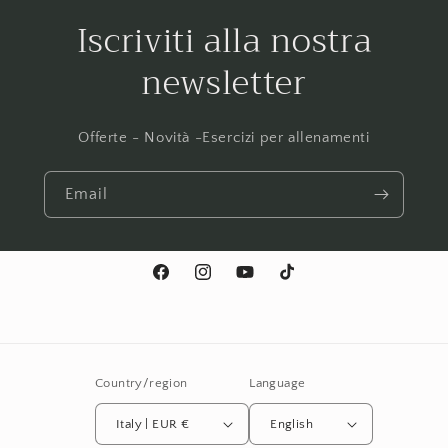
Iscriviti alla nostra
newsletter
Offerte - Novità -Esercizi per allenamenti
Email
Facebook
Instagram
YouTube
TikTok
Country/region
Language
Italy | EUR €
English