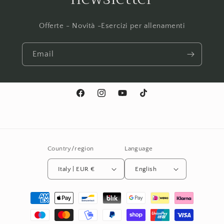
Offerte - Novità -Esercizi per allenamenti
Email
Facebook
Instagram
YouTube
TikTok
Country/region
Language
Italy | EUR €
English
Payment
methods