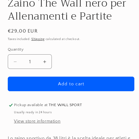
Zaino The Wall nero per
Allenamenti e Partite
Regular
€29,00 EUR
price
Taxes included.
Shipping
calculated at checkout.
Quantity
Quantity
Decrease
Increase
quantity
quantity
for
for
Zaino
Zaino
Add to cart
The
The
Wall
Wall
nero
nero
Pickup available at
THE WALL SPORT
per
per
Usually ready in 24 hours
Allenamenti
Allenamenti
View store information
e
e
Partite
Partite
Lo zaino sportivo da 38 litri è la scelta ideale per atleti e