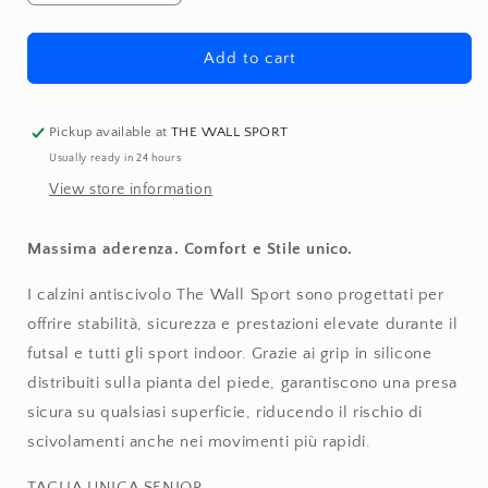
quantity
quantity
for
for
Calzini
Calzini
Add to cart
Antiscivolo
Antiscivolo
The
The
Wall
Wall
Pickup available at
THE WALL SPORT
Sport
Sport
Usually ready in 24 hours
–
–
View store information
Grip
Grip
per
per
Futsal
Futsal
Massima aderenza. Comfort e Stile unico.
e
e
Sport
Sport
I calzini antiscivolo The Wall Sport sono progettati per
Indoor
Indoor
offrire stabilità, sicurezza e prestazioni elevate durante il
futsal e tutti gli sport indoor. Grazie ai grip in silicone
distribuiti sulla pianta del piede, garantiscono una presa
sicura su qualsiasi superficie, riducendo il rischio di
scivolamenti anche nei movimenti più rapidi.
TAGLIA UNICA SENIOR