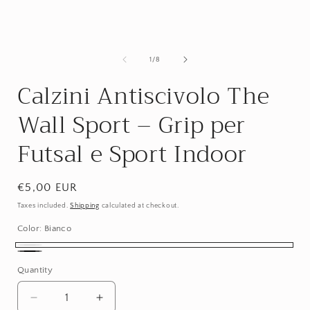
i
of
1
/
8
Calzini Antiscivolo The
Wall Sport – Grip per
Futsal e Sport Indoor
Regular
€5,00 EUR
price
Taxes included.
Shipping
calculated at checkout.
Color:
Bianco
Bianco
Nero
Quantity
Quantity
Decrease
Increase