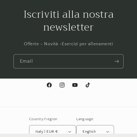
Iscriviti alla nostra
newsletter
Offerte - Novità -Esercizi per allenamenti
Email
Facebook
Instagram
YouTube
TikTok
Country/region
Language
Italy | EUR €
English