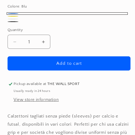
Colore:
Blu
Blu
Giallo
Bianco
Nero
Quantity
Quantity
Decrease
Increase
quantity
quantity
for
for
Calzettoni
Calzettoni
Add to cart
tagliati
tagliati
Sleeves
Sleeves
Futsal
Futsal
Pickup available at
THE WALL SPORT
e
e
Usually ready in 24 hours
Calcio
Calcio
View store information
per
per
partita
partita
e
e
Calzettoni tagliati senza piede (sleeves) per calcio e
allenamento
allenamento
futsal, disponibili in vari colori. Perfetti per chi usa calzini
grip e per società che vogliono divise uniformi senza più