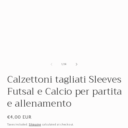
of
1
/
14
Calzettoni tagliati Sleeves
Futsal e Calcio per partita
e allenamento
Regular
€4,00 EUR
price
Taxes included.
Shipping
calculated at checkout.