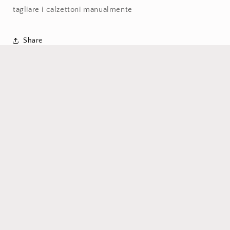
tagliare i calzettoni manualmente
Share
Iscriviti alla nostra
newsletter
Offerte - Novità -Esercizi per allenamenti
Email